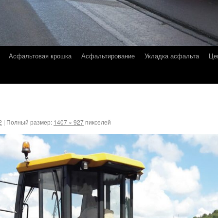
Асфальтовая крошка
Асфальтирование
Укладка асфальта
Це
2
|
Полный размер:
1407 × 927
пикселей