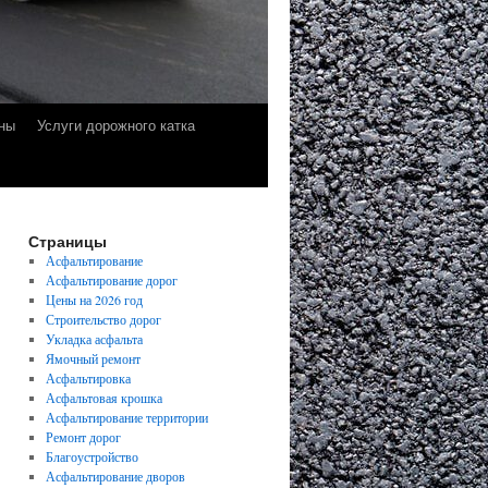
ны
Услуги дорожного катка
Страницы
Асфальтирование
Асфальтирование дорог
Цены на 2026 год
Строительство дорог
Укладка асфальта
Ямочный ремонт
Асфальтировка
Асфальтовая крошка
Асфальтирование территории
Ремонт дорог
Благоустройство
Асфальтирование дворов