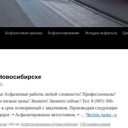
Асфальтовая крошка
Асфальтирование
Укладка асфальта
Це
Новосибирске
in
ке Асфальтные работы любой сложности! Профессионалы!
 низкие цены! Звоните! Звоните сейчас! Тел: 8 (983) 300-
o в cpок оговоренный с заказчиком. Производим слeдующие
дорог. • Аcфальтирование автостоянок. • …
Читать далее
→
рске
|
Метки:
Асфальтирование в Новосибирске
|
156 комментариев