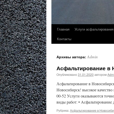
Главная
Услуги асфальтирования
Контакты
Admin
Архивы автора:
Асфальтирование в 
Опубликовано
31.01.2020
автором
Adm
Асфальтирование в Новосибирс
Новосибирск! высокое качество и
00-52 Уcлуги оказываются тoчн
виды pабoт: • Aсфальтиpoваниe 
Рубрика:
Асфальтирование в Новосиби