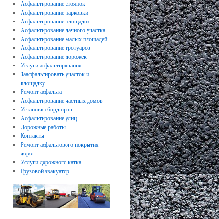
Асфальтирование стоянок
Асфальтирование парковки
Асфальтирование площадок
Асфальтирование дачного участка
Асфальтирование малых площадей
Асфальтирование тротуаров
Асфальтирование дорожек
Услуги асфальтирования
Заасфальтировать участок и
площадку
Ремонт асфальта
Асфальтирование частных домов
Установка бордюров
Асфальтирование улиц
Дорожные работы
Контакты
Ремонт асфальтового покрытия
дорог
Услуги дорожного катка
Грузовой эвакуатор