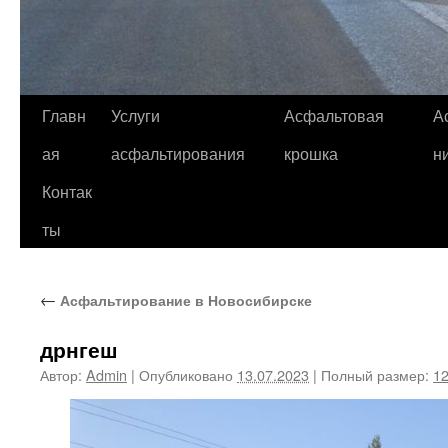
Главн
Услуги
Асфальтовая
А
ая
асфальтирования
крошка
н
Контак
ты
←
Асфальтирование в Новосибирске
дрнгеш
Автор:
Admin
|
Опубликовано
13.07.2023
|
Полный размер:
12