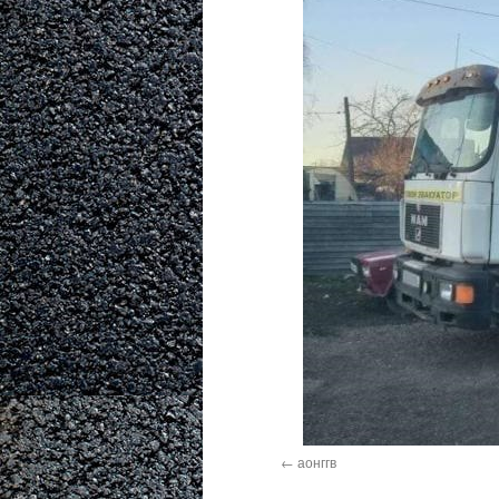
аонггв