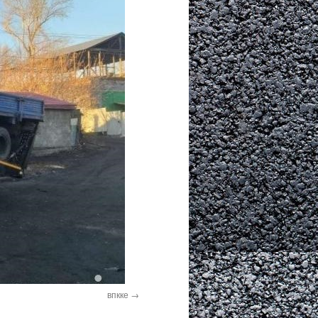
впкке