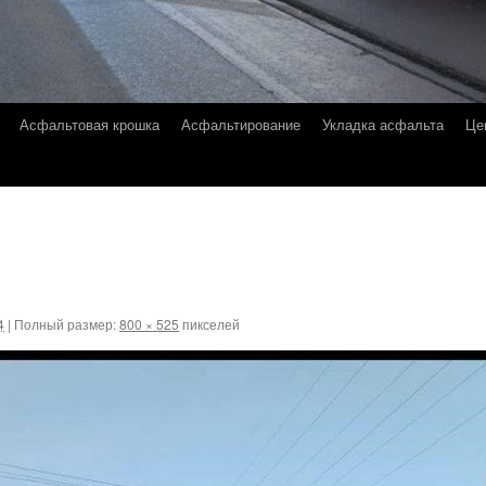
Асфальтовая крошка
Асфальтирование
Укладка асфальта
Це
4
|
Полный размер:
800 × 525
пикселей