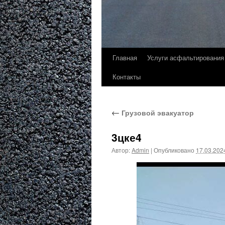
Главная
Услуги асфальтирования
Контакты
←
Грузовой эвакуатор
3цке4
Автор:
Admin
|
Опубликовано
17.03.202