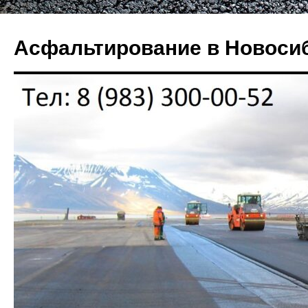
Перейти
к
Асфальтирование в Новоси
содержимому