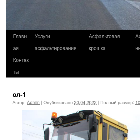
Главн
Услуги
Асфальтовая
А
ая
асфальтирования
крошка
н
Контак
ты
ол-1
Автор:
Admin
|
Опубликовано
30.04.2022
|
Полный размер:
10