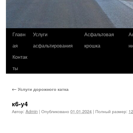
Главн
Услуги
Асфальтовая
А
ая
асфальтирования
крошка
н
Контак
ты
←
Услуги дорожного катка
к6-у4
Автор:
Admin
|
Опубликовано
01.01.2024
|
Полный размер:
12