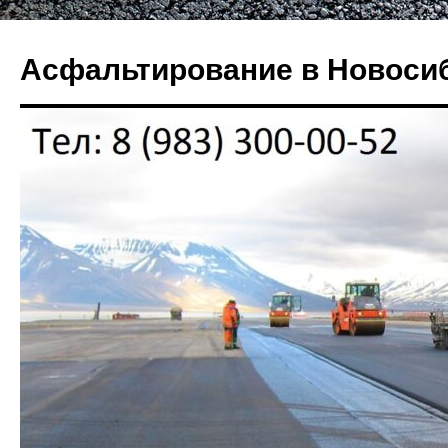
Перейти
к
Асфальтирование в Новоси
содержимому