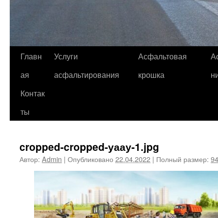
Главн
Услуги
Асфальтовая
А
ая
асфальтирования
крошка
н
Контак
ты
cropped-cropped-уаау-1.jpg
Автор:
Admin
|
Опубликовано
22.04.2022
|
Полный размер:
94