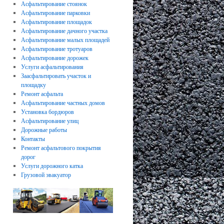
Асфальтирование стоянок
Асфальтирование парковки
Асфальтирование площадок
Асфальтирование дачного участка
Асфальтирование малых площадей
Асфальтирование тротуаров
Асфальтирование дорожек
Услуги асфальтирования
Заасфальтировать участок и
площадку
Ремонт асфальта
Асфальтирование частных домов
Установка бордюров
Асфальтирование улиц
Дорожные работы
Контакты
Ремонт асфальтового покрытия
дорог
Услуги дорожного катка
Грузовой эвакуатор