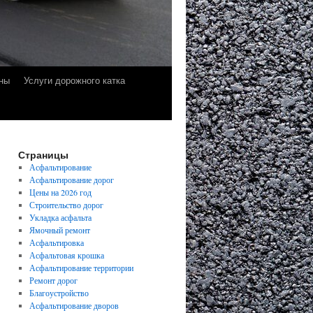
ны
Услуги дорожного катка
Страницы
Асфальтирование
Асфальтирование дорог
Цены на 2026 год
Строительство дорог
Укладка асфальта
Ямочный ремонт
Асфальтировка
Асфальтовая крошка
Асфальтирование территории
Ремонт дорог
Благоустройство
Асфальтирование дворов