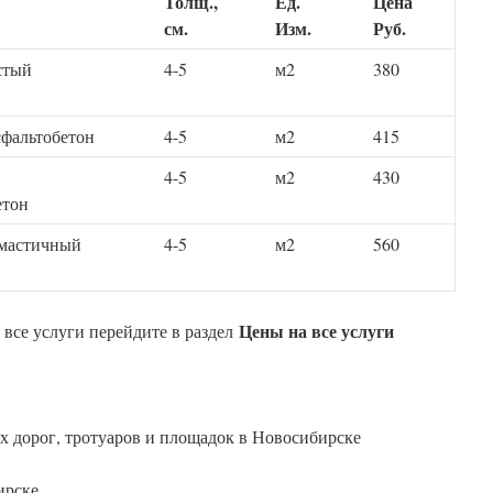
Толщ.,
Ед.
Цена
см.
Изм.
Руб.
стый
4-5
м2
380
сфальтобетон
4-5
м2
415
4-5
м2
430
етон
-мастичный
4-5
м2
560
Цены на все услуги
 все услуги перейдите в раздел
 дорог, тротуаров и площадок в Новосибирске
ирске